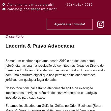
Atendimento em todo o país!
(62) 4141 • 0010
contato@lacerdaepaiva.adv.br
Agende sua consulta!
Sobre nós
O escritório
Lacerda & Paiva Advocacia
Somos um escritório que atua desde 2010 e se destaca como
referência nacional na resolução de conflitos nas áreas de Direito de
Família e Imobiliário. Atendemos clientes em todo o Brasil, contando
com uma estrutura digital que nos permite solucionar questões
jurídicas em qualquer lugar do país.
Nosso foco principal está no atendimento ágil e na execução
imediata dos serviços, além do desenvolvimento de estratégias
inovadoras para cada caso.
Estamos localizados em Goiânia, Goiás, no Órion Business (Setor
Marista). Será um prazer recebê-lo em nossa sede! Venha nos